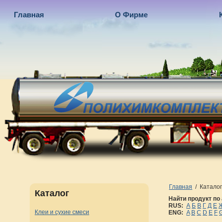
Главная
О Фирме
Главная
/
Каталог
Каталог
Найти продукт по
RUS:
А
Б
В
Г
Д
Е
Клеи и сухие смеси
ENG:
A
B
C
D
E
F